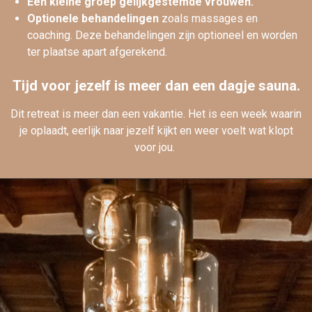
Een kleine groep gelijkgestemde vrouwen.
Optionele behandelingen
zoals massages en
coaching. Deze behandelingen zijn optioneel en worden
ter plaatse apart afgerekend.
Tijd voor jezelf is meer dan een dagje sauna.
Dit retreat is meer dan een vakantie. Het is een week waarin
je oplaadt, eerlijk naar jezelf kijkt en weer voelt wat klopt
voor jou.