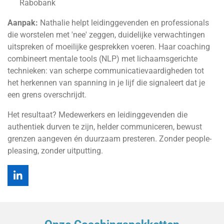
Rabobank
Aanpak:
Nathalie helpt leidinggevenden en professionals
die worstelen met 'nee' zeggen, duidelijke verwachtingen
uitspreken of moeilijke gesprekken voeren. Haar coaching
combineert mentale tools (NLP) met lichaamsgerichte
technieken: van scherpe communicatievaardigheden tot
het herkennen van spanning in je lijf die signaleert dat je
een grens overschrijdt.
Het resultaat? Medewerkers en leidinggevenden die
authentiek durven te zijn, helder communiceren, bewust
grenzen aangeven én duurzaam presteren. Zonder people-
pleasing, zonder uitputting.
L
i
n
k
e