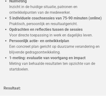
Nulmeting
Inzicht in de huidige situatie, patronen en
ontwikkelpunten van de medewerker.
5 individuele coachsessies van 75-90 minuten (online)
Praktisch, persoonlijk en resultaatgericht.
Opdrachten en reflecties tussen de sessies
Voor directe toepassing in werk en dagelijks leven.
Persoonlijk actie- en ontwikkelplan
Een concreet plan gericht op duurzame verandering en
blijvende gedragsontwikkeling.
1-meting: evaluatie van voortgang en impact
Meting van behaalde resultaten ten opzichte van de
startdoelen.
Resultaat:
Meer veerkracht, helderheid en focus. Medewerkers die
weer energie hebben en met plezier aan het werk zijn.